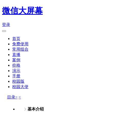
微信大屏幕
登录
首页
免费使用
常用组合
直播
案例
价格
演示
手册
校园版
校园大使
目录>
<
基本介绍