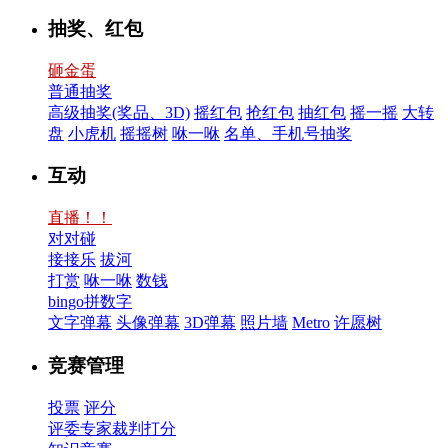
抽奖、红包
砸金蛋
普通抽奖
高级抽奖(奖品、3D)
摇红包
抢红包
抽红包
摇一摇
大转
盘
小虎机
摇摇树
咻一咻
名单、手机号抽奖
互动
直播！！
对对碰
接接乐
拔河
打赏
咻一咻
数钱
bingo拼数字
文字弹幕
头像弹幕
3D弹幕
照片墙
Metro
许愿树
竞赛管理
投票
评分
评委专家裁判打分