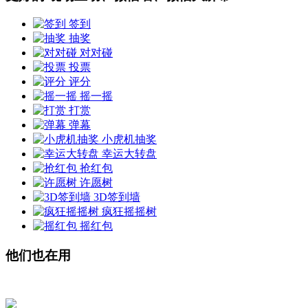
签到
抽奖
对对碰
投票
评分
摇一摇
打赏
弹幕
小虎机抽奖
幸运大转盘
抢红包
许愿树
3D签到墙
疯狂摇摇树
摇红包
他们也在用