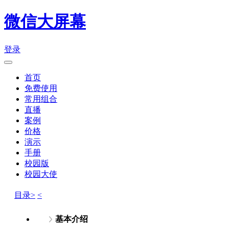
微信大屏幕
登录
首页
免费使用
常用组合
直播
案例
价格
演示
手册
校园版
校园大使
目录>
<
基本介绍