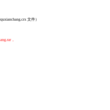
anchang.crx 文件）
ang.rar，