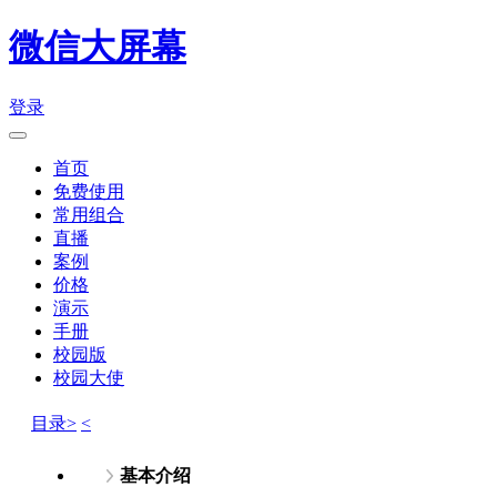
微信大屏幕
登录
首页
免费使用
常用组合
直播
案例
价格
演示
手册
校园版
校园大使
目录>
<
基本介绍