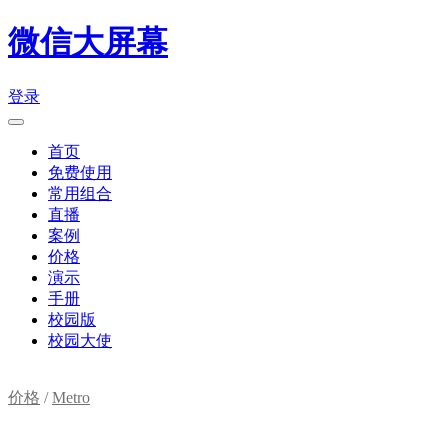
微信大屏幕
登录
首页
免费使用
常用组合
直播
案例
价格
演示
手册
校园版
校园大使
价格
/
Metro
购物车(
0
)