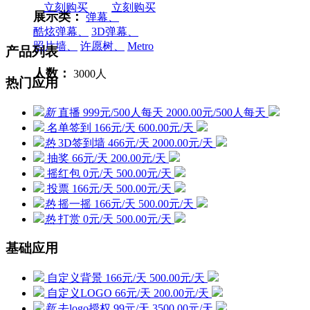
立刻购买
立刻购买
展示类：
弹幕、
酷炫弹幕、
3D弹幕、
照片墙、
许愿树、
Metro
产品列表
人数：
3000人
热门应用
新
直播
999元/500人每天
2000.00元/500人每天
名单签到
166元/天
600.00元/天
热
3D签到墙
466元/天
2000.00元/天
抽奖
66元/天
200.00元/天
摇红包
0元/天
500.00元/天
投票
166元/天
500.00元/天
热
摇一摇
166元/天
500.00元/天
热
打赏
0元/天
500.00元/天
基础应用
自定义背景
166元/天
500.00元/天
自定义LOGO
66元/天
200.00元/天
新
去logo授权
99元/天
3500.00元/天