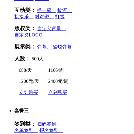
互动类：
摇一摇、
拔河、
接接乐、
对对碰、
打赏
版权类：
自定义背景、
自定义LOGO
展示类：
弹幕、
酷炫弹幕
人数：
500人
688/天
1166/周
1200元/天
2400元/周
立刻购买
立刻购买
套餐三
签到类：
扫码签到、
名单签到、
报名签到、