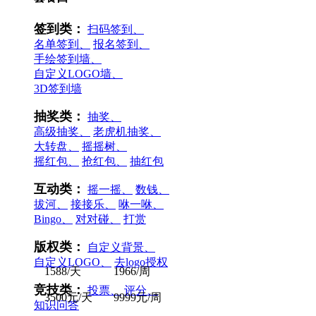
签到类：
扫码签到、
名单签到、
报名签到、
手绘签到墙、
自定义LOGO墙、
3D签到墙
抽奖类：
抽奖、
高级抽奖、
老虎机抽奖、
大转盘、
摇摇树、
摇红包、
抢红包、
抽红包
互动类：
摇一摇、
数钱、
拔河、
接接乐、
咻一咻、
Bingo、
对对碰、
打赏
版权类：
自定义背景、
自定义LOGO、
去logo授权
1588/天
1966/周
竞技类：
投票、
评分、
3500元/天
9999元/周
知识问答