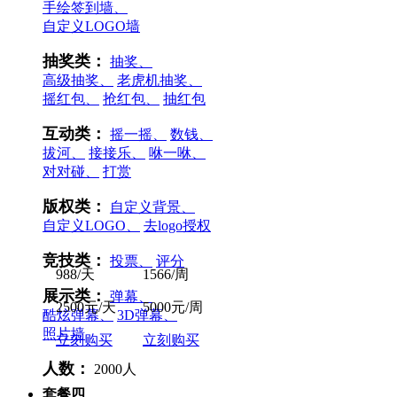
手绘签到墙、
自定义LOGO墙
抽奖类：
抽奖、
高级抽奖、
老虎机抽奖、
摇红包、
抢红包、
抽红包
互动类：
摇一摇、
数钱、
拔河、
接接乐、
咻一咻、
对对碰、
打赏
版权类：
自定义背景、
自定义LOGO、
去logo授权
竞技类：
投票、
评分
988/天
1566/周
展示类：
弹幕、
2500元/天
5000元/周
酷炫弹幕、
3D弹幕、
照片墙
立刻购买
立刻购买
人数：
2000人
套餐四