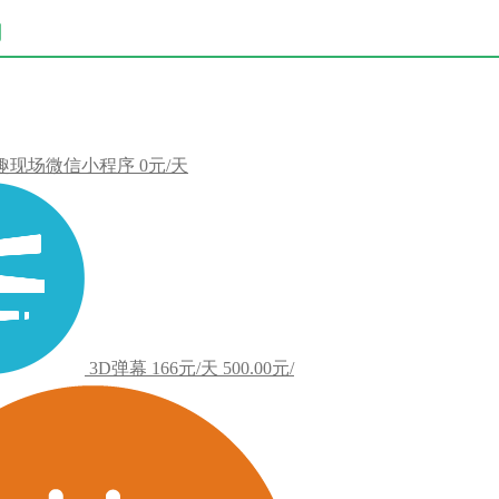
用
趣现场微信小程序
0元/天
3D弹幕
166元/天
500.00元/