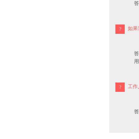
答
如果
答
用
工作
答