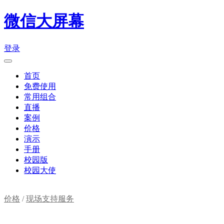
微信大屏幕
登录
首页
免费使用
常用组合
直播
案例
价格
演示
手册
校园版
校园大使
价格
/
现场支持服务
购物车(
0
)