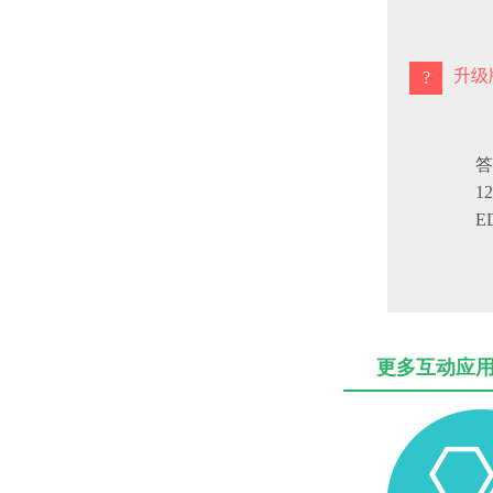
升级
答
1
E
更多互动应