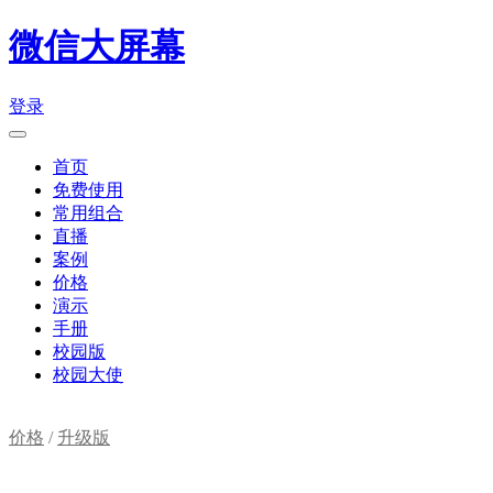
微信大屏幕
登录
首页
免费使用
常用组合
直播
案例
价格
演示
手册
校园版
校园大使
价格
/
升级版
购物车(
0
)