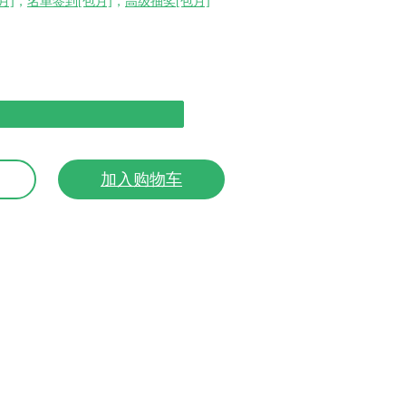
月]
，
名单签到[包月]
，
高级抽奖[包月]
月
加入购物车