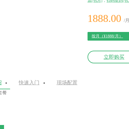
票[包月]
，
扫码签到[包
1888.00
/
按月（¥1888/月）
立即购买
绍
快速入门
现场配置
套餐