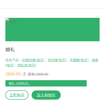
婚礼
包含产品：
3D签到墙[按天]
，
对对碰[按天]
，
许愿树[按天]
，
抽奖
[按天]
，
抢红包[按天]
2800.00
/天
原价:2800.00
婚礼（¥2800/天）
立即购买
加入购物车