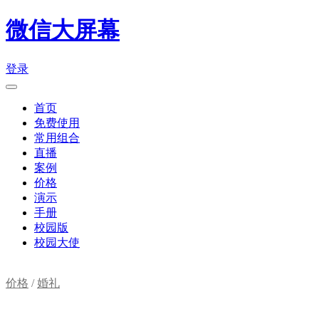
微信大屏幕
登录
首页
免费使用
常用组合
直播
案例
价格
演示
手册
校园版
校园大使
价格
/
婚礼
购物车(
0
)