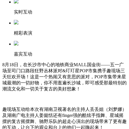
实时互动
精彩表演
嘉宾互动
8月18日，在长沙市中心的地铁商业MALL国金街——五一广
场至司门口路段狂野丛林派对&玎玎星POP市集携手趣现场三
天狂欢开场！这是一个热闹又有意思的派对，POP市集带来星
城最潮的一切好物，你不用逛遍长沙城，即可感受那最特别的
潮流文化和一切关于复古的美好想象！
趣现场互动给本次有湖南卫视著名的主持人丢丢姐（刘梦娜）
及湖南广电主持人姜懿恬还有finger强的酷炫手指舞、星城摇
摆的复古摇摆舞、驰野乐队的超走心演出的现场带来了更有趣
的互动，让台下的观众和台上的他们一起嗨起来！