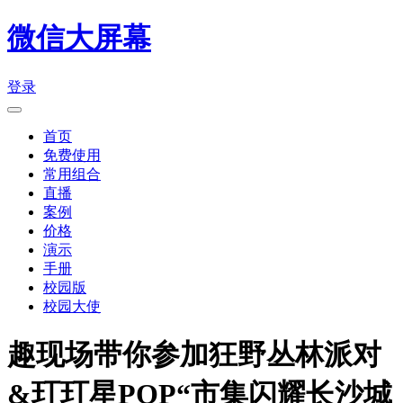
微信大屏幕
登录
首页
免费使用
常用组合
直播
案例
价格
演示
手册
校园版
校园大使
趣现场带你参加狂野丛林派对
&玎玎星POP“市集闪耀长沙城