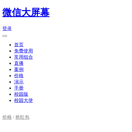
微信大屏幕
登录
首页
免费使用
常用组合
直播
案例
价格
演示
手册
校园版
校园大使
价格
/
抢红包
购物车(
0
)