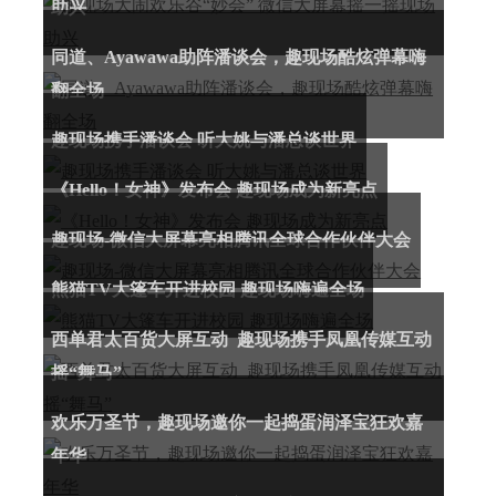
助兴
同道、Ayawawa助阵潘谈会，趣现场酷炫弹幕嗨
翻全场
趣现场携手潘谈会 听大姚与潘总谈世界
《Hello！女神》发布会 趣现场成为新亮点
趣现场-微信大屏幕亮相腾讯全球合作伙伴大会
熊猫TV大篷车开进校园 趣现场嗨遍全场
西单君太百货大屏互动 趣现场携手凤凰传媒互动
摇“舞马”
欢乐万圣节，趣现场邀你一起捣蛋润泽宝狂欢嘉
年华