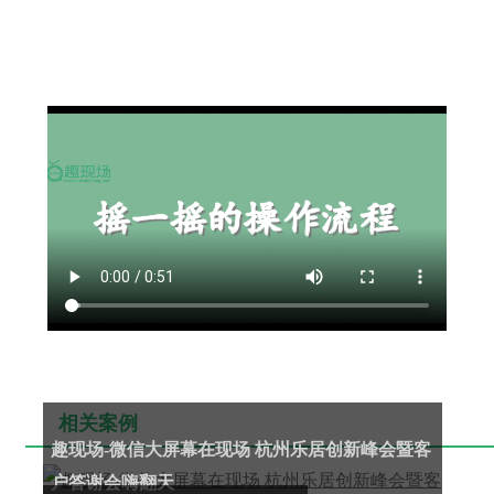
相关案例
趣现场-微信大屏幕在现场 杭州乐居创新峰会暨客
户答谢会嗨翻天