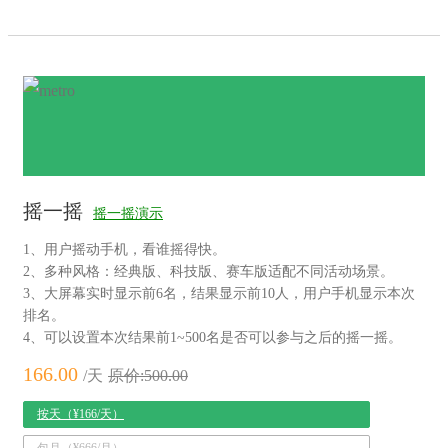
摇一摇
摇一摇演示
1、用户摇动手机，看谁摇得快。
2、多种风格：经典版、科技版、赛车版适配不同活动场景。
3、大屏幕实时显示前6名，结果显示前10人，用户手机显示本次
排名。
4、可以设置本次结果前1~500名是否可以参与之后的摇一摇。
166.00
/天
原价:500.00
按天（¥166/天）
包月（¥666/月）