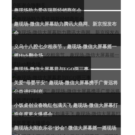
趣现场助力爱依瑞斯经销商年会
趣现场-微信大屏幕助力腾讯大燕网、新京报发布
会
义乌十八腔七夕相亲节，趣现场-微信大屏幕摇一
摇High翻全场
趣现场-微信大屏幕君与EGO两三事
关爱“母婴平安” 趣现场-微信大屏幕携手广誉远将
公益进行到底
小饭桌创业春晚红包满天飞 趣现场-微信大屏幕打
造年度更火爆盛会
趣现场大闹欢乐谷“妙会” 微信大屏幕摇一摇现场