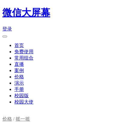
微信大屏幕
登录
首页
免费使用
常用组合
直播
案例
价格
演示
手册
校园版
校园大使
价格
/
摇一摇
购物车(
0
)