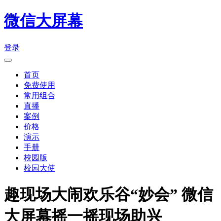
微信大屏幕
登录
首页
免费使用
常用组合
直播
案例
价格
演示
手册
校园版
校园大使
趣现场大闹欢乐谷“妙会” 微信
大屏幕摇一摇现场助兴