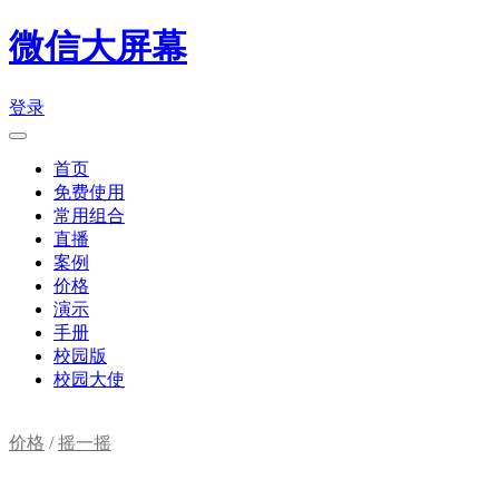
微信大屏幕
登录
首页
免费使用
常用组合
直播
案例
价格
演示
手册
校园版
校园大使
价格
/
摇一摇
购物车(
0
)