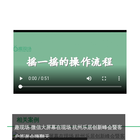
相关案例
趣现场-微信大屏幕在现场 杭州乐居创新峰会暨客
户答谢会嗨翻天