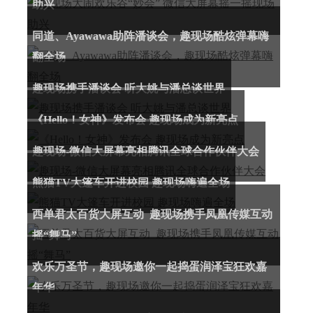
助兴
同道、Ayawawa助阵潘谈会，趣现场酷炫弹幕嗨
翻全场
趣现场携手潘谈会 听大姚与潘总谈世界
《Hello！女神》发布会 趣现场成为新亮点
趣现场-微信大屏幕亮相腾讯全球合作伙伴大会
熊猫TV大篷车开进校园 趣现场嗨遍全场
西单君太百货大屏互动 趣现场携手凤凰传媒互动
摇“舞马”
欢乐万圣节，趣现场邀你一起捣蛋润泽宝狂欢嘉
年华