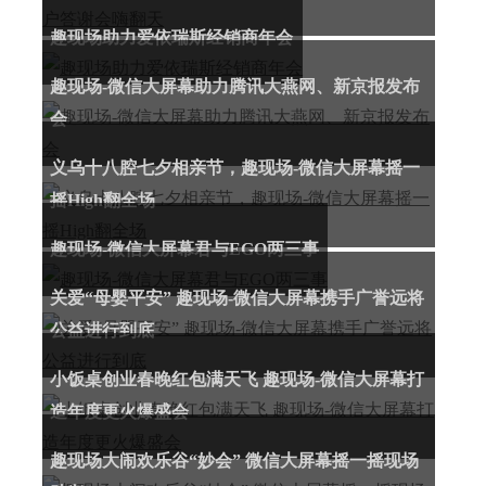
趣现场助力爱依瑞斯经销商年会
趣现场-微信大屏幕助力腾讯大燕网、新京报发布
会
义乌十八腔七夕相亲节，趣现场-微信大屏幕摇一
摇High翻全场
趣现场-微信大屏幕君与EGO两三事
关爱“母婴平安” 趣现场-微信大屏幕携手广誉远将
公益进行到底
小饭桌创业春晚红包满天飞 趣现场-微信大屏幕打
造年度更火爆盛会
趣现场大闹欢乐谷“妙会” 微信大屏幕摇一摇现场