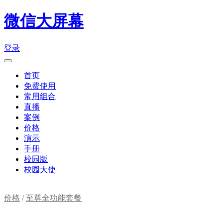
微信大屏幕
登录
首页
免费使用
常用组合
直播
案例
价格
演示
手册
校园版
校园大使
价格
/
至尊全功能套餐
购物车(
0
)