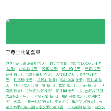
至尊全功能套餐
包含产品：
高级抽奖[按天]
，
自定义背景
，
自定义LOGO
，
抽奖
[按天]
，
对对碰[按天]
，
投票[按天]
，
摇一摇[按天]
，
弹幕[按天]
，
评分[按天]
，
老虎机抽奖[按天]
，
大转盘[按天]
，
名单签到[按
天]
，
许愿树[按天]
，
摇摇树[按天]
，
酷炫弹幕[按天]
，
照片墙[按
天]
，
Metro[按天]
，
咻一咻[按天]
，
数钱[按天]
，
Bingo[按天]
，
3D
弹幕[按天]
，
手绘签到墙[按天]
，
接接乐[按天]
，
去logo授权[去除
大屏幕所有logo]
，
3D签到墙[按天]
，
知识问答[按天]
，
拔河[按
天]
，
名单、手机号抽奖[按天]
，
实物红包
，
报名签到[按天]
，
自
定义H5手机端头图[自定义手机端顶图]
，
扫码签到[按天]
，
自定义