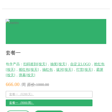
套餐一
包含产品：
扫码签到[按天]
，
抽奖[按天]
，
自定义LOGO
，
抢红包
[按天]
，
摇红包[按天]
，
抽红包
，
拔河[按天]
，
打赏[按天]
，
霸屏
[按天]
，
弹幕[按天]
666.00
/周
原价:1000.00
套餐一（¥288/天）
套餐一（¥666/周）