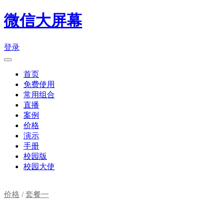
微信大屏幕
登录
首页
免费使用
常用组合
直播
案例
价格
演示
手册
校园版
校园大使
价格
/
套餐一
购物车(
0
)