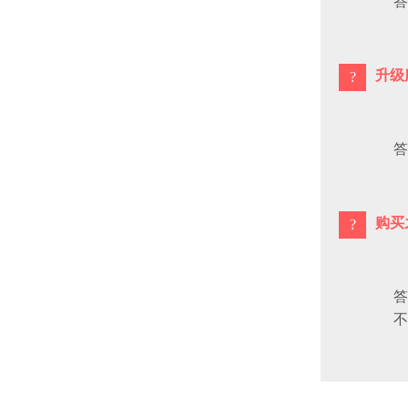
答
升级
答
购买
答
不