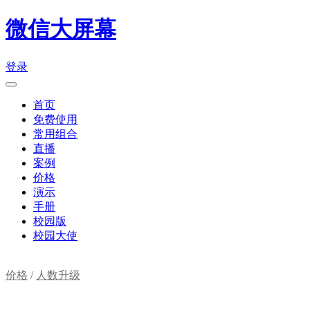
微信大屏幕
登录
首页
免费使用
常用组合
直播
案例
价格
演示
手册
校园版
校园大使
价格
/
人数升级
购物车(
0
)