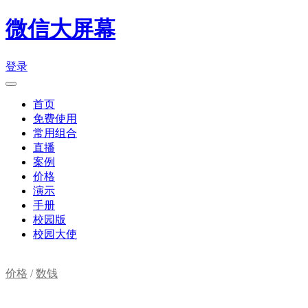
微信大屏幕
登录
首页
免费使用
常用组合
直播
案例
价格
演示
手册
校园版
校园大使
价格
/
数钱
购物车(
0
)