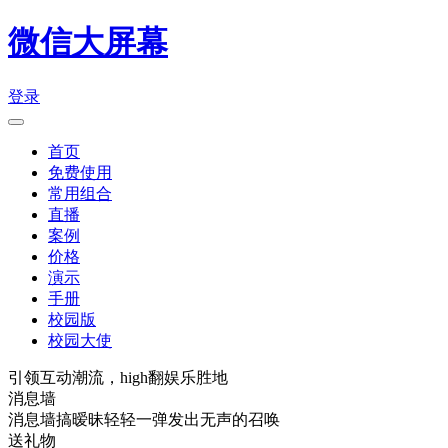
微信大屏幕
登录
首页
免费使用
常用组合
直播
案例
价格
演示
手册
校园版
校园大使
引领互动潮流，high翻娱乐胜地
消息墙
消息墙搞暧昧轻轻一弹发出无声的召唤
送礼物