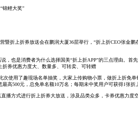
“锦鲤大奖”
户版试运营暨折上折券放送会在鹏润大厦36层举行，“折上折CEO张
话说，也是消费者为什么选择国美“折上折APP”的三点理由。首先
上折券优惠力度大、数量多、可转卖、可转赠
—此次使用了趣现场名单抽奖，大家上传购物小票，做折上折免
最高500元，总免单名额10万名；每期未中奖用户可获得1张
台以直播方式进行折上折券大放送，涉及品类众多，卡券优惠力度