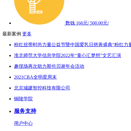
数钱
166元/
500.00元/
最新案例
更多
粉红丝带时尚力量公益节暨中国爱乳日慈善盛典“粉红力
淮北师范大学信息学院2022年“童心汇梦想”文艺汇演
趣现场再次助力斯伦贝谢年会活动
2021CBA全明星周末
北京城建智控科技有限公司
铜陵学院
服务支持
用户中心