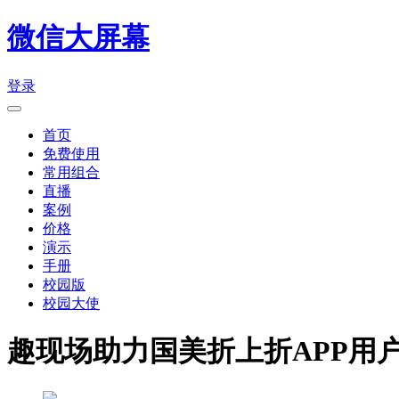
微信大屏幕
登录
首页
免费使用
常用组合
直播
案例
价格
演示
手册
校园版
校园大使
趣现场助力国美折上折APP用