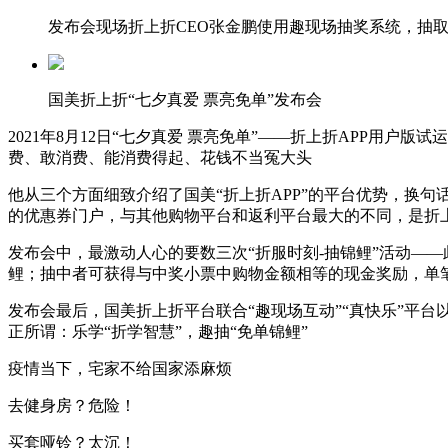
发布会现场折上折CEO张金鹏使用趣现场抽奖系统，抽取
国美折上折“七夕真爱 票亮免单”发布会
2021年8月12日“七夕真爱 票亮免单”——折上折APP用
费、敢消费、能消费得起、花钱不当冤大头
他从三个方面细致介绍了国美“折上折APP”的平台优势，换句
的优惠券门户，与其他购物平台和返利平台最大的不同，是折
发布会中，最激动人心的要数三次“折服时刻-抽锦鲤”活动—
鲤；抽中者可获得与中奖小票中购物金额相等的现金奖励，单笔
发布会最后，国美折上折平台联合“趣现场互动”“真快乐”平
正所谓：乐学“折学智慧”，趣抽“免单锦鲤”
疫情当下，宅家不给国家添麻烦
去健身房？危险！
买套哑铃？太沉！