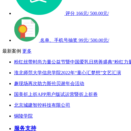
评分
166元/
500.00元/
名单、手机号抽奖
99元/
500.00元/
最新案例
更多
粉红丝带时尚力量公益节暨中国爱乳日慈善盛典“粉红力
淮北师范大学信息学院2022年“童心汇梦想”文艺汇演
趣现场再次助力斯伦贝谢年会活动
国美折上折APP用户版试运营暨折上折券
北京城建智控科技有限公司
铜陵学院
服务支持