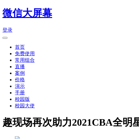
微信大屏幕
登录
首页
免费使用
常用组合
直播
案例
价格
演示
手册
校园版
校园大使
趣现场再次助力2021CBA全明