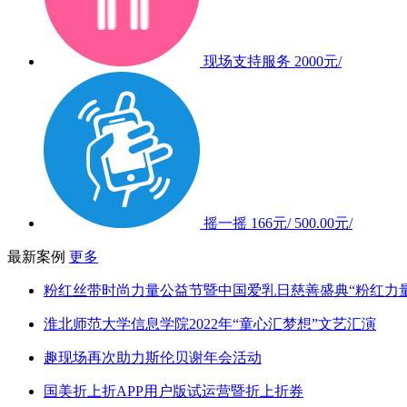
现场支持服务
2000元/
摇一摇
166元/
500.00元/
最新案例
更多
粉红丝带时尚力量公益节暨中国爱乳日慈善盛典“粉红力
淮北师范大学信息学院2022年“童心汇梦想”文艺汇演
趣现场再次助力斯伦贝谢年会活动
国美折上折APP用户版试运营暨折上折券