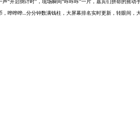
声“开启倒计时”，现场瞬间“咔咔咔”一片，嘉宾们拼命的摇动
，哗哗哗...分分钟数满钱柱，大屏幕排名实时更新，转眼间，