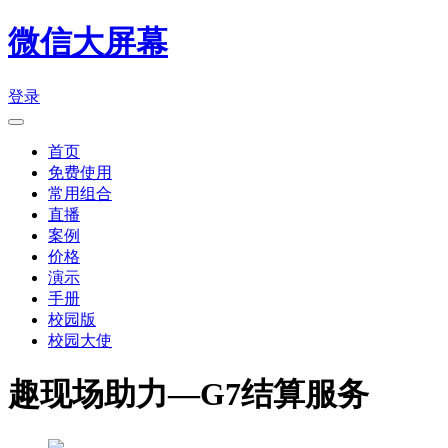
微信大屏幕
登录
首页
免费使用
常用组合
直播
案例
价格
演示
手册
校园版
校园大使
趣现场助力—G7结算服务