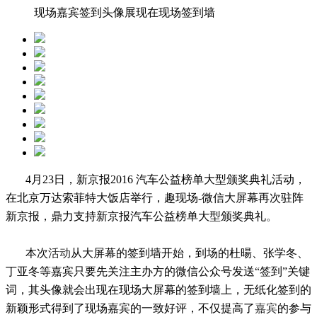
现场嘉宾签到头像展现在现场签到墙
4月23日，新京报
2016 汽车公益榜单大型颁奖典礼活动，
在北京万达索菲特大饭店举行，
趣现场
-微信大屏幕再次驻阵
新京报，鼎力支持新京报
汽车公益榜单大型颁奖典礼
。
本次
活动
从大屏幕的签到墙开始，到场的
杜
暘
、
张学
冬
、
丁亚冬
等
嘉宾
只要
先
关注
主办方的
微信
公众号发送
“
签到
”
关键
词
，其头像就会出现在现场大屏幕的签到墙上，
无纸化
签到的
新颖
形式
得到了
现场嘉宾的
一致好评
，不仅提高了
嘉宾
的参与