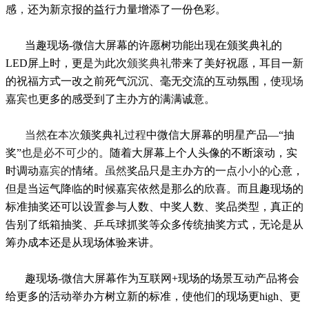
感
，
还为新京报的益行力量增添了一份色彩。
当趣现场-微信大屏幕的
许愿树
功能
出现在颁奖典礼的
LED屏上
时，更是
为
此次
颁奖典礼
带来了美好祝愿，耳目一新
的祝福方式一改之前死气沉沉、毫无交流的
互动
氛围
，使
现场
嘉宾
也
更
多的感受
到了
主办方的
满满诚意
。
当然
在
本次
颁奖典礼
过
程
中
微信大屏幕的明星产品
—
“抽
奖”
也是
必不可少的
。随着大屏幕
上
个人头像的
不断滚动
，
实
时调动
嘉宾
的
情绪
。
虽然
奖品
只是
主办方的
一点
小小
的
心意
，
但是
当
运气降临的时候
嘉宾
依然是
那么的
欣喜。而且
趣现场的
标准抽奖
还可以设置参与人数、中奖人数、奖品类型，
真正的
告别了纸箱抽奖、乒乓球抓奖
等众多传统抽奖方式，
无论是
从
筹办成本
还是
从现场
体验
来讲
。
趣现场
-微信大屏幕作为互联网+
现场
的
场景
互动产品将会
给更多的活动举办方树立新的标准，使他们的现场更high、更