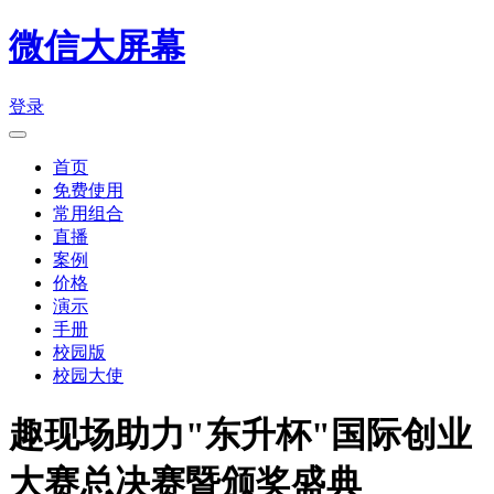
微信大屏幕
登录
首页
免费使用
常用组合
直播
案例
价格
演示
手册
校园版
校园大使
趣现场助力"东升杯"国际创业
大赛总决赛暨颁奖盛典