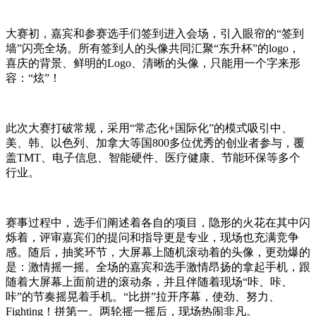
大赛初，嘉宾和参赛选手们签到进入会场，引入眼帘的“签到
墙”闪亮全场。所有签到人的头像共同汇聚“东升杯”的logo，
喜庆的背景、鲜明的Logo、清晰的头像，只能用一个字来形
容：“炫”！
此次大赛打破常规，采用“常态化+国际化”的模式吸引中、
美、韩、以色列、加拿大等国800多位优秀的创业者参与，覆
盖TMT、电子信息、智能硬件、医疗健康、节能环保等多个
行业。
赛事过程中，选手们阐述着各自的项目，隐形的火花在其中闪
烁着，评审嘉宾们的提问和指导更是专业，现场也充满竞争
感。随后，抽奖环节，大屏幕上随机滚动着的头像，更劲爆的
是：激情摇一摇。全场的嘉宾和选手激情昂扬的拿起手机，跟
随着大屏幕上面前进的滚动条，并且伴随着现场“咔、咔、
咔”的节奏摇晃着手机。“比拼”拉开序幕，使劲、努力、
Fighting！拼第一。两轮摇一摇后，现场热闹非凡。