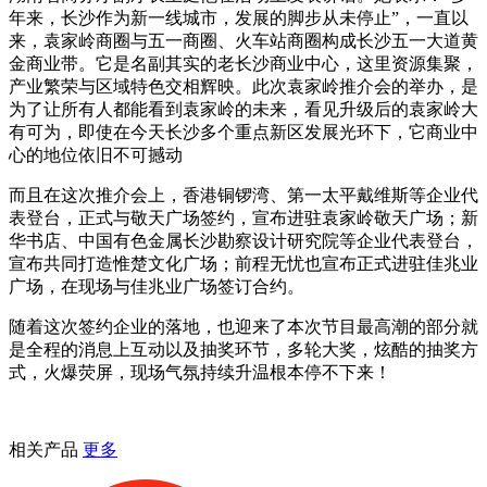
年来，长沙作为新一线城市，发展的脚步从未停止”，一直以
来，袁家岭商圈与五一商圈、火车站商圈构成长沙五一大道黄
金商业带。它是名副其实的老长沙商业中心，这里资源集聚，
产业繁荣与区域特色交相辉映。此次袁家岭推介会的举办，是
为了让所有人都能看到袁家岭的未来，看见升级后的袁家岭大
有可为，即使在今天长沙多个重点新区发展光环下，它商业中
心的地位依旧不可撼动
而且在这次推介会上，香港铜锣湾、第一太平戴维斯等企业代
表登台，正式与敬天广场签约，宣布进驻袁家岭敬天广场；新
华书店、中国有色金属长沙勘察设计研究院等企业代表登台，
宣布共同打造惟楚文化广场；前程无忧也宣布正式进驻佳兆业
广场，在现场与佳兆业广场签订合约。
随着这次签约企业的落地，也迎来了本次节目最高潮的部分就
是全程的消息上互动以及抽奖环节，多轮大奖，炫酷的抽奖方
式，火爆荧屏，现场气氛持续升温根本停不下来！
相关产品
更多