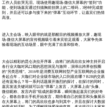
工作人员欲哭无泪。现场使用趣现场-微信大屏幕的“签到”功
能，使到场嘉宾通过扫描胸前挂牌上的二维码，3秒钟完成签
到，并且还可以参与接下来的“弹幕”互动环节，让嘉宾们热情
高涨。
进入主会场，映入眼帘的就是那醒目的视频播放大屏，趣现
场-微信大屏幕的宣传视频吸引着来宾驻足观看，大家争先体
验着现场的互动场景，眼中充满了欣喜和惊奇。
大会以精彩的昆仑决拉开序幕，由将门的高欣欣女神主持开启
各行业大咖对风口期的思想洞见与激辩，演绎出跨界创投圈
的“另类思维”。2016年是消费互联网转型产业互联网的企业服
务起点年，大咖们对企业级市场的入口到底在哪？B2B的交易
还有蓝海么？等一系列话题展开激烈的探讨，在探讨的同时，
嘉宾发送关键词就可以在“弹幕”上发言，大屏幕上由“头像、
微信昵称、发言内容”组成的新弹幕，瞬间激起嘉宾们的好奇
心，都各自拿出手机开始发言，期待着自己的留言和头像展示
在大屏幕上，将门的高欣欣也参与到其中，并且在探讨大数据
的圆桌对话时，为了缓解现场紧张的气氛，多次提议让大家发