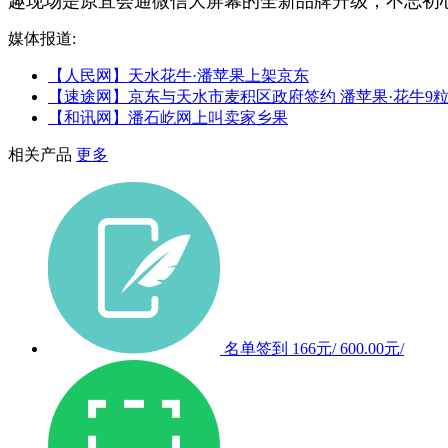
趣现场是原宜会通微信大屏幕的全新品牌升级，不忘初
媒体报道:
【人民网】天水花牛·潘苹果上架京东
【速途网】京东与天水市麦积区政府签约 潘苹果·花牛9
【和讯网】潘石屹网上叫卖家乡果
相关产品
更多
名单签到
166元/
600.00元/