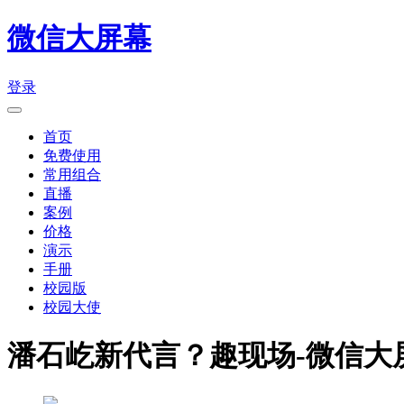
微信大屏幕
登录
首页
免费使用
常用组合
直播
案例
价格
演示
手册
校园版
校园大使
潘石屹新代言？趣现场-微信大