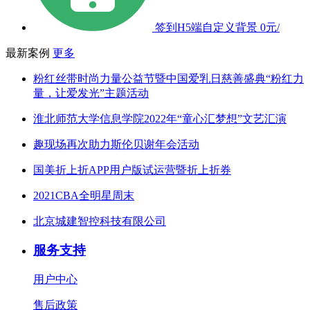
签到H5端自定义背景
0元/
最新案例
更多
粉红丝带时尚力量公益节暨中国爱乳日慈善盛典“粉红力
量，让爱发光”主题活动
淮北师范大学信息学院2022年“童心汇梦想”文艺汇演
趣现场再次助力斯伦贝谢年会活动
国美折上折APP用户版试运营暨折上折券
2021CBA全明星周末
北京城建智控科技有限公司
服务支持
用户中心
售后政策