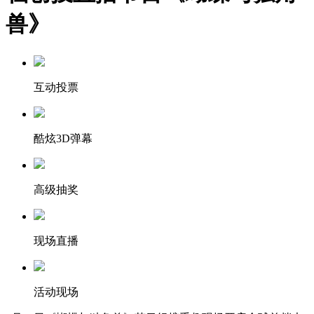
兽》
互动投票
酷炫3D弹幕
高级抽奖
现场直播
活动现场