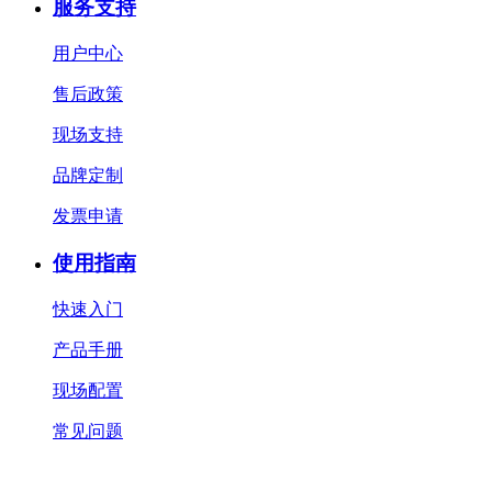
服务支持
用户中心
售后政策
现场支持
品牌定制
发票申请
使用指南
快速入门
产品手册
现场配置
常见问题