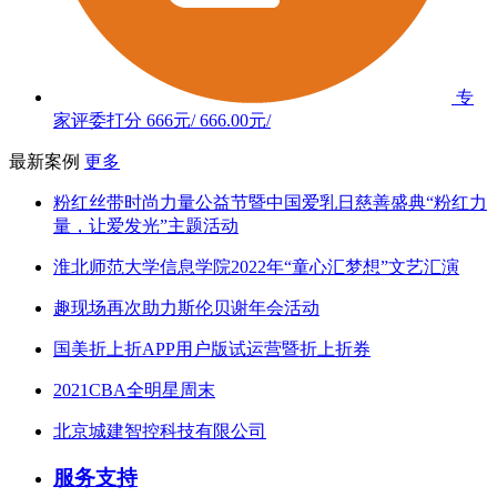
专
家评委打分
666元/
666.00元/
最新案例
更多
粉红丝带时尚力量公益节暨中国爱乳日慈善盛典“粉红力
量，让爱发光”主题活动
淮北师范大学信息学院2022年“童心汇梦想”文艺汇演
趣现场再次助力斯伦贝谢年会活动
国美折上折APP用户版试运营暨折上折券
2021CBA全明星周末
北京城建智控科技有限公司
服务支持