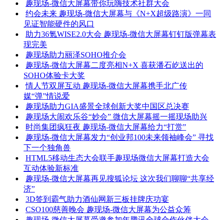
趣现场-微信大屏幕带你玩嗨技术社群大会
约会未来 趣现场-微信大屏幕与《N+X超级路演》一同
见证智能硬件的风口
助力36氪WISE2.0大会 趣现场-微信大屏幕钉钉版弹幕表
现完美
趣现场助力丽泽SOHO推介会
趣现场-微信大屏幕二度亮相N+X 喜获潘石屹送出的
SOHO体验卡大奖
情人节双屏互动 趣现场-微信大屏幕携手北广传
媒“弹”情说爱
趣现场助力GIA盛景全球创新大奖中国区总决赛
趣现场大闹欢乐谷“妙会” 微信大屏幕摇一摇现场助兴
时尚集团疯狂夜 趣现场-微信大屏幕给力“打赏”
趣现场-微信大屏幕发力“创业邦100未来领袖峰会” 寻找
下一个独角兽
HTML5移动生态大会联手趣现场微信大屏幕打造大会
互动体验新标准
趣现场-微信大屏幕再见搜狐论坛 这次我们聊聊“共享经
济”
3D签到霸气助力酒仙网新三板挂牌庆功宴
CSO100慈善晚会 趣现场-微信大屏幕为公益众筹
趣现场-微信大屏幕受邀参加年腾讯全球合作伙伴大会