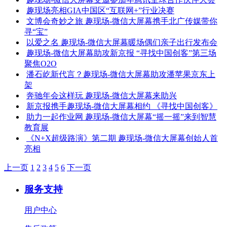
趣现场亮相GIA中国区“互联网+”行业决赛
文博会奇妙之旅 趣现场-微信大屏幕携手北广传媒带你
寻“宝”
以爱之名 趣现场-微信大屏幕暖场偶们亲子出行发布会
趣现场-微信大屏幕助攻新京报 “寻找中国创客”第三场
聚焦O2O
潘石屹新代言？趣现场-微信大屏幕助攻潘苹果京东上
架
奔驰年会这样玩 趣现场-微信大屏幕来助兴
新京报携手趣现场-微信大屏幕相约 《寻找中国创客》
助力一起作业网 趣现场-微信大屏幕“摇一摇”来到智慧
教育展
《N+X超级路演》第二期 趣现场-微信大屏幕创始人首
亮相
上一页
1
2
3
4
5
6
下一页
服务支持
用户中心