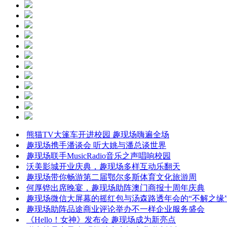
熊猫TV大篷车开进校园 趣现场嗨遍全场
趣现场携手潘谈会 听大姚与潘总谈世界
趣现场联手MusicRadio音乐之声唱响校园
沃美影城开业庆典，趣现场多样互动乐翻天
趣现场带你畅游第二届鄂尔多斯体育文化旅游周
何厚铧出席晚宴，趣现场助阵澳门商报十周年庆典
趣现场微信大屏幕的摇红包与汤森路透年会的“不解之缘
趣现场助阵品途商业评论举办不一样企业服务盛会
《Hello！女神》发布会 趣现场成为新亮点