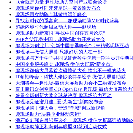
联合就是力量 趣现场助力空间产业联合论坛
趣现场带你登陆牙牙星球—黄景瑜发布会
趣现场再次助阵全球敏捷运维峰会
寻找新时代的觅富家——趣现场助阵MIF时代盛典
超级内容时代超级互动大师——趣现场
趣现场助力新京报“寻找中国创客五月论坛”
PHP之父现身中国，趣现场助力开发者大会
趣现场为创业邦“创新中国春季峰会”带来精彩现场互动
趣现场—微信大屏幕 只跟好玩的人在一起
趣现场与万千学子共同见证青羚学院第一期学员开学典
中国企业服务峰会 趣现场-微信大屏幕“新企点”
趣现场微信大屏幕首次碰撞链大会 撞出不一样的花火
IT领袖峰会：科技大佬妙谈共享经济 微信大屏幕助威
大潮将至—趣现场-微信大屏幕助力会小二融资发布会
直击腾讯众创空间•3Q Open Day 趣现场-微信大屏幕给
盛景全球创新大奖全球总决赛 趣现场给力互动
趣现场见证蜜月佳 “爱·为新生”新闻发布会
趣现场携手链大会，营造“羊城”创业新视角
趣现场助力“决胜企业移动营销”
潘石屹刘强东最强座谈会！趣现场-微信大屏幕强势助阵SO
趣现场助阵正和岛创典联盟3D签到启动仪式