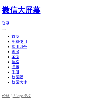
微信大屏幕
登录
首页
免费使用
常用组合
直播
案例
价格
演示
手册
校园版
校园大使
价格
/
去logo授权
购物车(
0
)