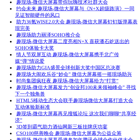
趣现场-微信大屏幕带你玩嗨技术社群大会
约会未来 趣现场-微信大屏幕与《N+X超级路演》一同
见证智能硬件的风口
助力36氪WISE2.0大会 趣现场-微信大屏幕钉钉版弹幕表
现完美
趣现场助力丽泽SOHO推介会
趣现场-微信大屏幕二度亮相N+X 喜获潘石屹送出的
SOHO体验卡大奖
情人节双屏互动 趣现场-微信大屏幕携手北广传
媒“弹”情说爱
趣现场助力GIA盛景全球创新大奖中国区总决赛
趣现场大闹欢乐谷“妙会” 微信大屏幕摇一摇现场助兴
时尚集团疯狂夜 趣现场-微信大屏幕给力“打赏”
趣现场-微信大屏幕发力“创业邦100未来领袖峰会” 寻找
下一个独角兽
HTML5移动生态大会联手趣现场微信大屏幕打造大会
互动体验新标准
趣现场-微信大屏幕再见搜狐论坛 这次我们聊聊“共享经
济”
3D签到霸气助力酒仙网新三板挂牌庆功宴
CSO100慈善晚会 趣现场-微信大屏幕为公益众筹
趣现场-微信大屏幕受邀参加年腾讯全球合作伙伴大会