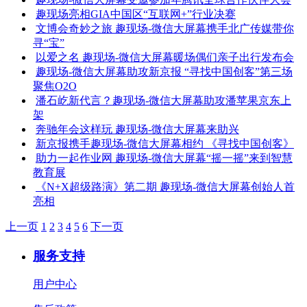
趣现场亮相GIA中国区“互联网+”行业决赛
文博会奇妙之旅 趣现场-微信大屏幕携手北广传媒带你
寻“宝”
以爱之名 趣现场-微信大屏幕暖场偶们亲子出行发布会
趣现场-微信大屏幕助攻新京报 “寻找中国创客”第三场
聚焦O2O
潘石屹新代言？趣现场-微信大屏幕助攻潘苹果京东上
架
奔驰年会这样玩 趣现场-微信大屏幕来助兴
新京报携手趣现场-微信大屏幕相约 《寻找中国创客》
助力一起作业网 趣现场-微信大屏幕“摇一摇”来到智慧
教育展
《N+X超级路演》第二期 趣现场-微信大屏幕创始人首
亮相
上一页
1
2
3
4
5
6
下一页
服务支持
用户中心